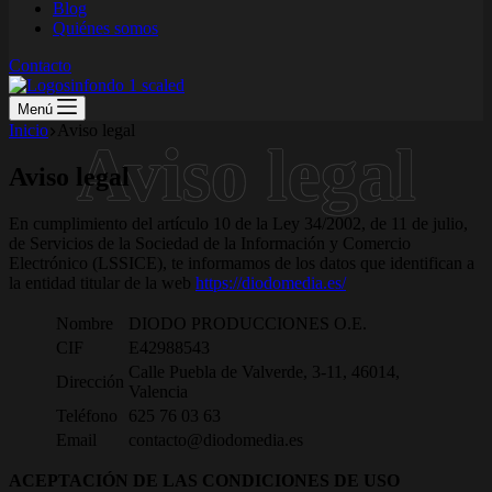
Blog
Quiénes somos
Contacto
Menú
Inicio
Aviso legal
Aviso legal
En cumplimiento del artículo 10 de la Ley 34/2002, de 11 de julio,
de Servicios de la Sociedad de la Información y Comercio
Electrónico (LSSICE), te informamos de los datos que identifican a
la entidad titular de la web
https://diodomedia.es/
Nombre
DIODO PRODUCCIONES O.E.
CIF
E42988543
Calle Puebla de Valverde, 3-11, 46014,
Dirección
Valencia
Teléfono
625 76 03 63
Email
contacto@diodomedia.es
ACEPTACIÓN DE LAS CONDICIONES DE USO