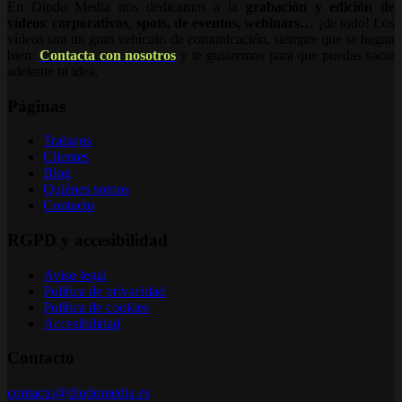
En Diodo Media nos dedicamos a la
grabación y edición de
vídeos
:
corporativos
,
spots,
de eventos, webinars…
¡de todo! Los
vídeos son un gran vehículo de comunicación, siempre que se hagan
bien.
Contacta con nosotros
y te guiaremos para que puedas sacar
adelante tu idea.
Páginas
Trabajos
Clientes
Blog
Quiénes somos
Contacto
RGPD y accesibilidad
Aviso legal
Política de privacidad
Política de cookies
Accesibilidad
Contacto
contacto@diodomedia.es