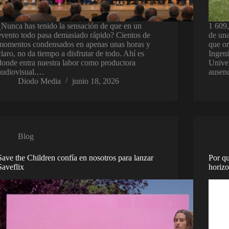
¿Nunca has tenido la sensación de que en un
1 609,
evento todo pasa demasiado rápido? Cientos de
de una
momentos condensados en apenas unas horas y
que or
claro, no da tiempo a disfrutar de todo. Ahí es
Ingeni
donde entra nuestra labor como productora
Univer
audiovisual.…
ausen
Diodo Media
junio 18, 2026
Blog
Save the Children confía en nosotros para lanzar
Por q
Saveflix
horizo