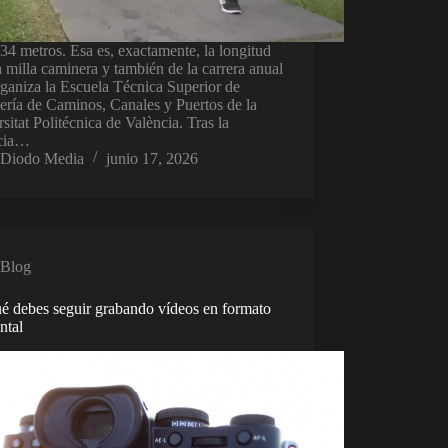
34 metros. Esa es, exactamente, la longitud
 milla caminera y también de la carrera anual
ganiza la Escuela Técnica Superior de
ería de Caminos, Canales y Puertos de la
sitat Politécnica de València. Tras la
cia…
Diodo Media
junio 17, 2026
Blog
ué debes seguir grabando vídeos en formato
ntal