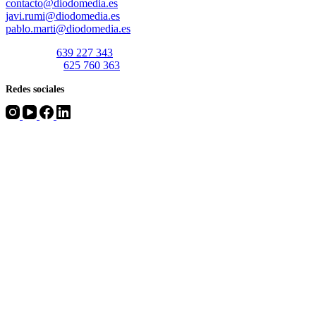
contacto@diodomedia.es
javi.rumi@diodomedia.es
pablo.marti@diodomedia.es
Javi Rumí:
639 227 343
Pablo Martí:
625 760 363
Redes sociales