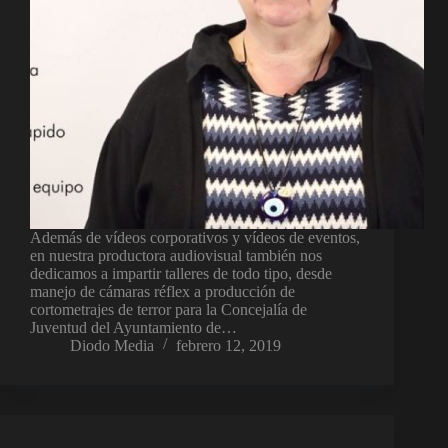
Además de vídeos corporativos y vídeos de eventos,
en nuestra productora audiovisual también nos
dedicamos a impartir talleres de todo tipo, desde
manejo de cámaras réflex a producción de
cortometrajes de terror para la Concejalía de
Juventud del Ayuntamiento de…
Diodo Media
febrero 12, 2019