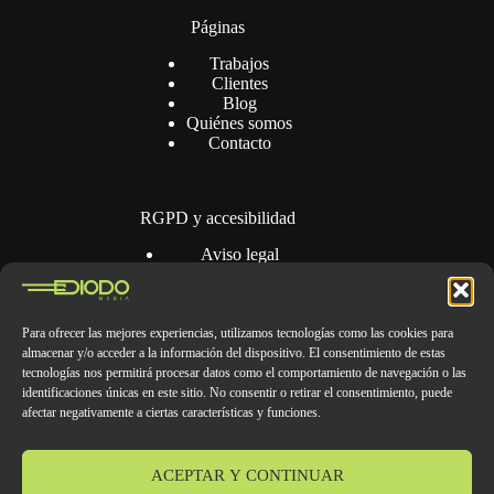
Páginas
Trabajos
Clientes
Blog
Quiénes somos
Contacto
RGPD y accesibilidad
Aviso legal
Política de privacidad
Política de cookies
Accesibilidad
Para ofrecer las mejores experiencias, utilizamos tecnologías como las cookies para
almacenar y/o acceder a la información del dispositivo. El consentimiento de estas
tecnologías nos permitirá procesar datos como el comportamiento de navegación o las
Contacto
identificaciones únicas en este sitio. No consentir o retirar el consentimiento, puede
afectar negativamente a ciertas características y funciones.
contacto@diodomedia.es
javi.rumi@diodomedia.es
pablo.marti@diodomedia.es
ACEPTAR Y CONTINUAR