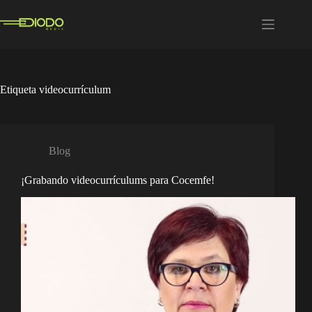
Saltar
al
contenido
Etiqueta
videocurrículum
Blog
¡Grabando videocurrículums para Cocemfe!