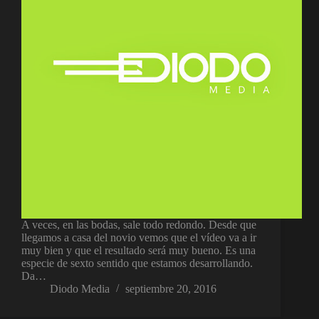
A veces, en las bodas, sale todo redondo. Desde que
llegamos a casa del novio vemos que el vídeo va a ir
muy bien y que el resultado será muy bueno. Es una
especie de sexto sentido que estamos desarrollando.
Da…
Diodo Media
septiembre 20, 2016