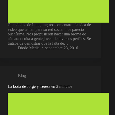
Cuando los de Languing nos comentaron la idea de
vídeo que tenían para su red social, nos pareció
buenísima. Nos propusieron hacer una broma de
cámara oculta a gente joven de diversos perfiles. Se
trataba de demostrar que la falta de…
Diodo Media
septiembre 23, 2016
Blog
La boda de Jorge y Teresa en 3 minutos