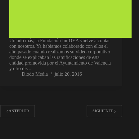
Un año más, la Fundación InnDEA vuelve a contar
con nosotros. Ya habíamos colaborado con ellos el
año pasado cuando realizamos su vídeo corporativo
donde se explicaban las ramificaciones de esta
entidad promovida por el Ayuntamiento de Valencia
y otro de…
Diodo Media
julio 20, 2016
ANTERIOR
SIGUIENTE