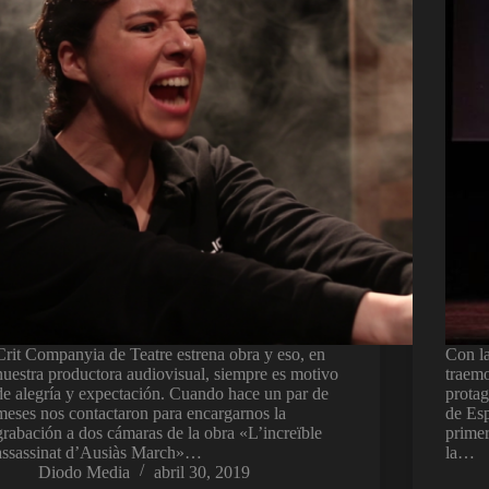
Crit Companyia de Teatre estrena obra y eso, en
Con la
nuestra productora audiovisual, siempre es motivo
traemo
de alegría y expectación. Cuando hace un par de
protag
meses nos contactaron para encargarnos la
de Esp
grabación a dos cámaras de la obra «L’increïble
prime
assassinat d’Ausiàs March»…
la…
Diodo Media
abril 30, 2019