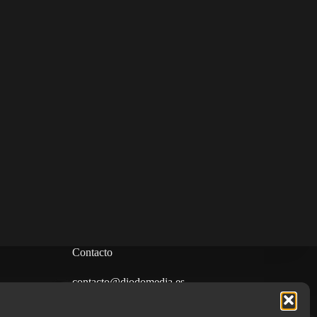
Contacto
contacto@diodomedia.es
dad
javi.rumi@diodomedia.es
pablo.marti@diodomedia.es