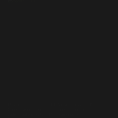
Un año más (ver edición del año pasado), Grupo R
Comunicación ha confiado en nuestra productora
audiovisual para cubrir el VI Symposium de