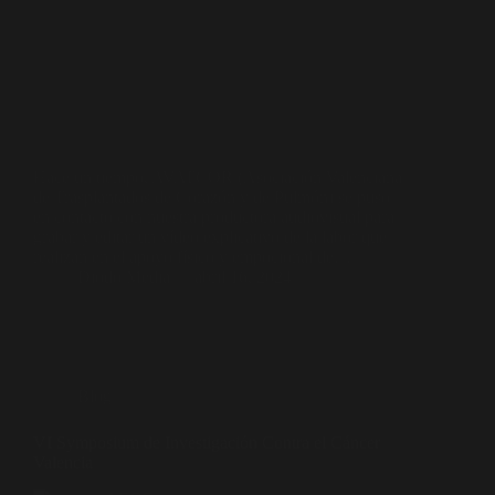
Hace un tiempo, AVATCOR (Asociación Valenciana
de Trasplantados de Corazón y de Pulmón) se puso
en contacto con nuestra productora audiovisual para
grabar y editar un vídeo explicativo de la labor que
realizan en el apoyo físico y empocional de…
Diodo Media
abril 16, 2024
Blog
VI Symposium de Investigación Contra el Cáncer
Valencia