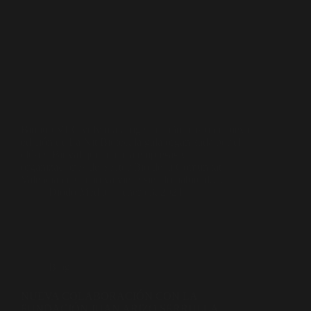
Biohub VLC volvió a acoger un año más una nueva
edición de La Nit Biotec, la gala organizada por el
clúster Bioval que reúne a empresas y
organizaciones del sector Bio de la Comunitat
Valenciana. Como ya viene siendo habitual,…
Diodo Media
enero 3, 2024
Blog
NUEVA COLABORACIÓN CON LA
FUNDACIÓN JUAN ARIZO SERRULLA