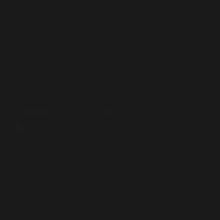
Muy Ilustre Colegio Oficial de Farmacéuticos de
Valencia (MICOF) organizó en su sede de Paterna
cinco conferencias en las que se destacó el papel
del…
Diodo Media
octubre 15, 2024
Blog
Colaboramos con Casa Caridad