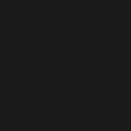
Investigación Contra el Cáncer Valencia que
organiza anualmente la delegación valenciana de la
Asociación Española Contra el…
Diodo Media
marzo 21, 2024
Blog
Grabamos lo mejor del sector Bio en Valencia