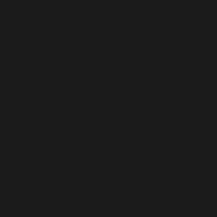
que…
Diodo Media
diciembre 10, 2024
Blog
¡Descubre Editorial UPV!