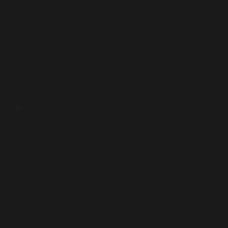
Diodo Media
agosto 29, 2024
Blog
Cortometraje documental para la asociación de
trasplantados AVATCOR