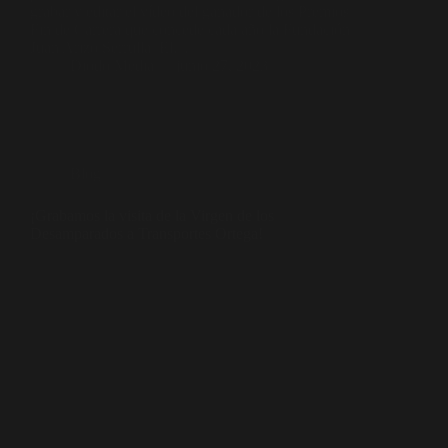
grabar y editar el vídeo del ganador de los Premios
Fin de Carrera que concede cada año la Fundación
Juan Arizo Serrulla. El…
Diodo Media
junio 27, 2023
Blog
¡Grabamos la visita de la Virgen de los
Desamparados a Transportes Ortega!