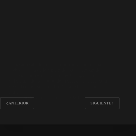
El pasado sábado nuestra productora audiovisual
grabó la visita de la Virgen de los Desamparados a
las instalaciones de Transportes Ortega, empresa
valenciana de transporte de mercancía por carretera
ubicada en el barrio de La Punta. Al acto acudieron
más…
Diodo Media
junio 7, 2023
ANTERIOR
SIGUIENTE