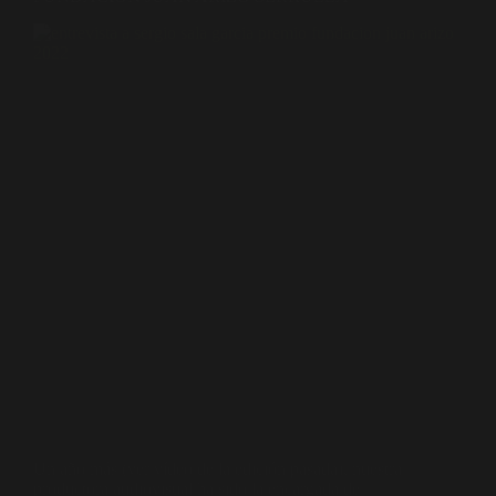
Un año más (ver vídeo de la edición pasada), nuestra
productora audiovisual ha sido la encargada de