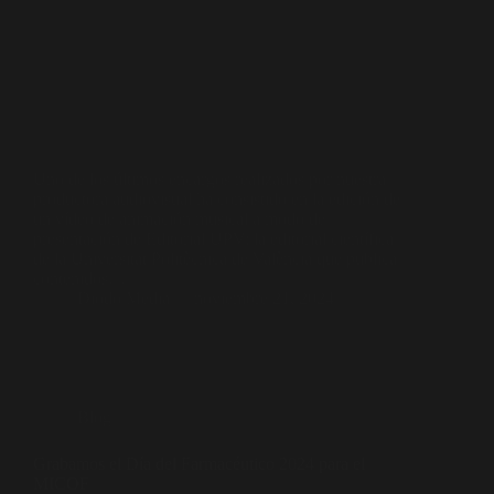
Uno de los últimos encargos realizados por nuestra
productora audiovisual ha consistido en la edición de
un vídeo de animación musical a modo de
presentación de Editorial UPV: la editorial científica
de la Universitat Politècnica de València que publica
contenidos…
Diodo Media
noviembre 21, 2024
Blog
Grabamos el Día del Farmacéutico 2024 para el
MICOF