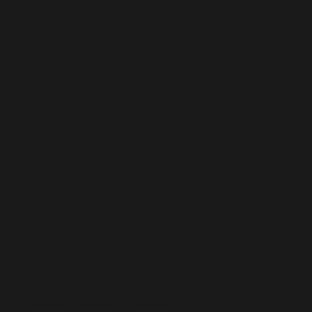
Hace poco, Grupo R Comunicación, con quien
trabajamos recientemente en la campaña Soy
Transportista, nos encargó la grabación y edición de
un vídeo musical de una acción a pie de calle para
Casa Caridad. La campaña Puedes ser tú se…
Diodo Media
septiembre 9, 2024
Blog
¡Grabamos y editamos la campaña