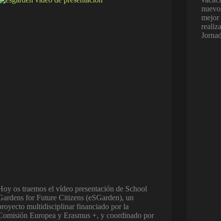
nuevos
mejor
realiz
Jorna
Hoy os traemos el vídeo presentación de School
Gardens for Future Citizens (eSGarden), un
proyecto multidisciplinar financiado por la
Comisión Europea y Erasmus +, y coordinado por