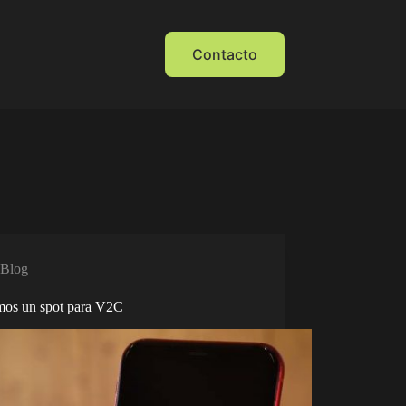
Contacto
Blog
os un spot para V2C