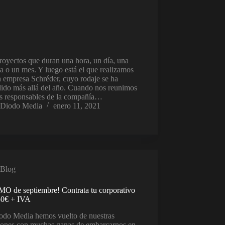
oyectos que duran una hora, un día, una
 o un mes. Y luego está el que realizamos
a empresa Schréder, cuyo rodaje se ha
dido más allá del año. Cuando nos reunimos
os responsables de la compañía…
Diodo Media
enero 11, 2021
Blog
O de septiembre! Contrata tu corporativo
50€ + IVA
odo Media hemos vuelto de nuestras
iones con muchas ganas de embarcarnos en