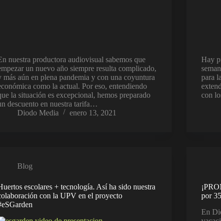
En nuestra productora audiovisual sabemos que
Hay pr
empezar un nuevo año siempre resulta complicado,
semana
y más aún en plena pandemia y con una coyuntura
para l
económica como la actual. Por eso, entendiendo
exten
que la situación es excepcional, hemos preparado
con l
un descuento en nuestra tarifa…
Diodo Media
enero 13, 2021
Blog
Huertos escolares + tecnología. Así ha sido nuestra
¡PROM
colaboración con la UPV en el proyecto
por 3
#eSGarden
En Di
vacac